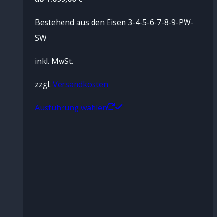
Bestehend aus den Eisen 3-4-5-6-7-8-9-PW-
SW
inkl. MwSt.
zzgl.
Versandkosten
Dieses
Ausführung wählen
Produkt
weist
mehrere
Varianten
auf.
Die
Optionen