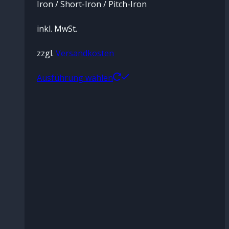
Iron / Short-Iron / Pitch-Iron
inkl. MwSt.
zzgl.
Versandkosten
Dieses
Ausführung wählen
Produkt
weist
mehrere
Varianten
auf.
Die
Optionen
können
auf