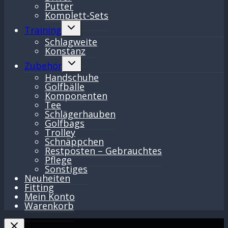
Putter
Komplett-Sets
Untermenü
Training
umschalten
Schlagweite
Konstanz
Untermenü
Zubehör
umschalten
Handschuhe
Golfbälle
Komponenten
Tee
Schlägerhauben
Golfbags
Trolley
Schnäppchen
Restposten – Gebrauchtes
Pflege
Sonstiges
Neuheiten
Fitting
Mein Konto
Warenkorb