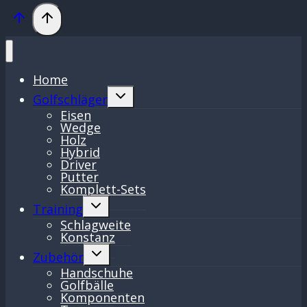
Home
Untermenü
Golfschläger
umschalten
Eisen
Wedge
Holz
Hybrid
Driver
Putter
Komplett-Sets
Untermenü
Training
umschalten
Schlagweite
Konstanz
Untermenü
Zubehör
umschalten
Handschuhe
Golfbälle
Komponenten