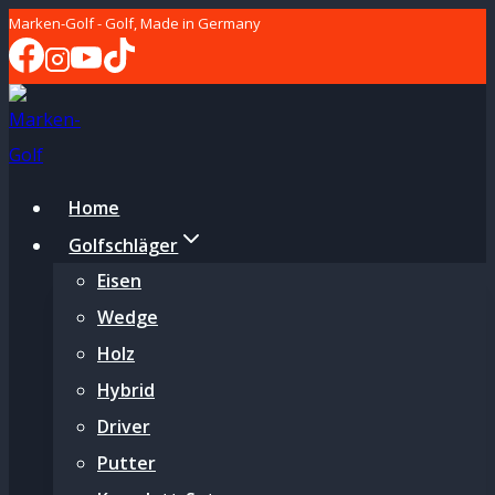
Zum
Marken-Golf - Golf, Made in Germany
Inhalt
springen
Home
Golfschläger
Eisen
Wedge
Holz
Hybrid
Driver
Putter