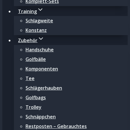
Komplett-Sets
Training
Schlagweite
Konstanz
Zubehör
Handschuhe
Golfbälle
Komponenten
Tee
Schlägerhauben
Golfbags
Trolley
Schnäppchen
Restposten – Gebrauchtes