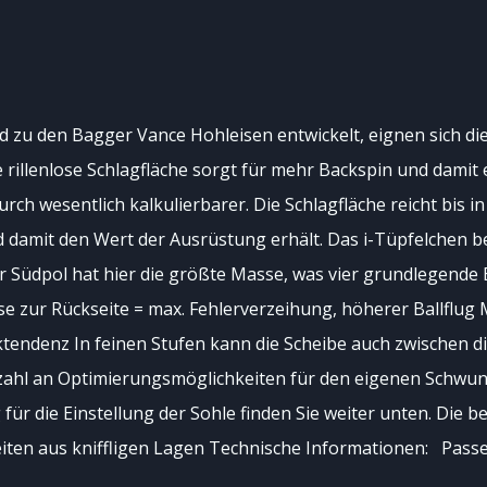
d zu den Bagger Vance Hohleisen entwickelt, eignen sich d
rillenlose Schlagfläche sorgt für mehr Backspin und damit e
urch wesentlich kalkulierbarer. Die Schlagfläche reicht bis 
 damit den Wert der Ausrüstung erhält. Das i-Tüpfelchen b
er Südpol hat hier die größte Masse, was vier grundlegende
asse zur Rückseite = max. Fehlerverzeihung, höherer Ballfl
ktendenz In feinen Stufen kann die Scheibe auch zwischen d
lzahl an Optimierungsmöglichkeiten für den eigenen Schwung
r die Einstellung der Sohle finden Sie weiter unten. Die be
Weiten aus kniffligen Lagen Technische Informationen: Pass