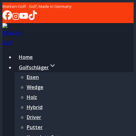
Zum
Marken-Golf - Golf, Made in Germany
Inhalt
springen
Home
Golfschläger
Eisen
Wedge
Holz
Hybrid
Driver
Putter