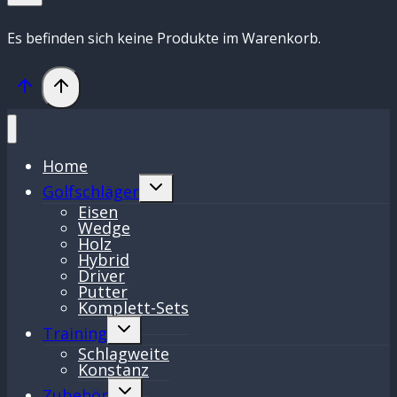
Es befinden sich keine Produkte im Warenkorb.
Home
Untermenü
Golfschläger
umschalten
Eisen
Wedge
Holz
Hybrid
Driver
Putter
Komplett-Sets
Untermenü
Training
umschalten
Schlagweite
Konstanz
Untermenü
Zubehör