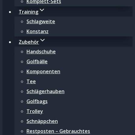
Komplett-Sets
Training
Schlagweite
Konstanz
Zubehör
Handschuhe
Golfbälle
Komponenten
Tee
Schlägerhauben
Golfbags
Trolley
Schnäppchen
Restposten – Gebrauchtes