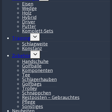
Eisen
Wedge
Holz
Hybrid
Driver
Putter
Komplett-Sets
Untermenü
Training
umschalten
Schlagweite
Konstanz
Untermenü
Zubehör
umschalten
Handschuhe
Golfbälle
Komponenten
Tee
Schlägerhauben
Golfbags
Trolley
Schnäppchen
Restposten – Gebrauchtes
Pflege
Sonstiges
Neuheiten