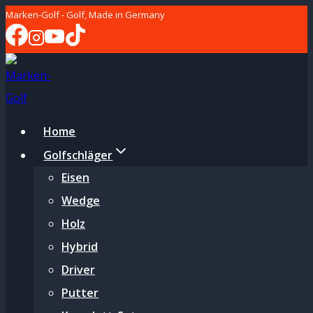
Zum
Marken-Golf - Golf, Made in Germany
Inhalt
springen
Home
Golfschläger
Eisen
Wedge
Holz
Hybrid
Driver
Putter