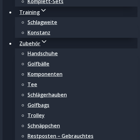
Komplett-Sets
Training
Schlagweite
Konstanz
Zubehör
Handschuhe
Golfbälle
Komponenten
Tee
Schlägerhauben
Golfbags
Trolley
Schnäppchen
Restposten – Gebrauchtes