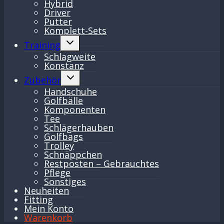
Hybrid
Driver
Putter
Komplett-Sets
Untermenü
Training
umschalten
Schlagweite
Konstanz
Untermenü
Zubehör
umschalten
Handschuhe
Golfbälle
Komponenten
Tee
Schlägerhauben
Golfbags
Trolley
Schnäppchen
Restposten – Gebrauchtes
Pflege
Sonstiges
Neuheiten
Fitting
Mein Konto
Warenkorb