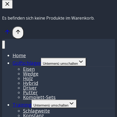
Es befinden sich keine Produkte im Warenkorb.
Home
Golfschläger
Untermenü umschalten
Eisen
Wedge
Holz
Hybrid
Driver
Putter
Komplett-Sets
Training
Untermenü umschalten
Schlagweite
Konstanz