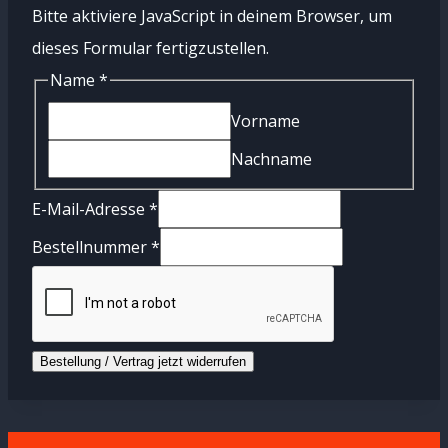
Bitte aktiviere JavaScript in deinem Browser, um
dieses Formular fertigzustellen.
Name
*
Vorname
Nachname
E-
E-Mail-Adresse
*
Mail-
Bestellnummer
*
Adresse
Bestellnummer
Name
Bestellung / Vertrag jetzt widerrufen