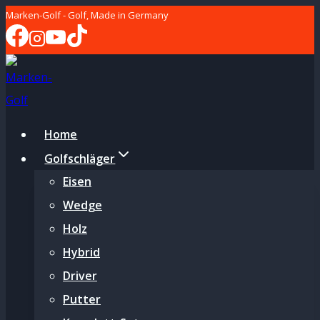
Zum
Marken-Golf - Golf, Made in Germany
Inhalt
springen
Home
Golfschläger
Eisen
Wedge
Holz
Hybrid
Driver
Putter