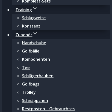
Komplett-Sets
Training
Schlagweite
Konstanz
Zubehör
Handschuhe
Golfbälle
Komponenten
Tee
Schlägerhauben
Golfbags
Trolley
Schnäppchen
Restposten – Gebrauchtes