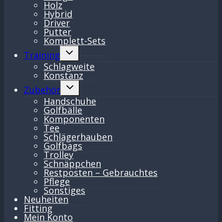
Holz
Hybrid
Driver
Putter
Komplett-Sets
Untermenü
Training
umschalten
Schlagweite
Konstanz
Untermenü
Zubehör
umschalten
Handschuhe
Golfbälle
Komponenten
Tee
Schlägerhauben
Golfbags
Trolley
Schnäppchen
Restposten – Gebrauchtes
Pflege
Sonstiges
Neuheiten
Fitting
Mein Konto