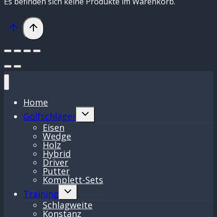
Es befinden sich keine Produkte im Warenkorb.
Home
Untermenü
Golfschläger
umschalten
Eisen
Wedge
Holz
Hybrid
Driver
Putter
Komplett-Sets
Untermenü
Training
umschalten
Schlagweite
Konstanz