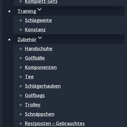
Komplett-Sets
Training
Schlagweite
Konstanz
Zubehör
Handschuhe
Golfbälle
Komponenten
Tee
Schlägerhauben
Golfbags
Trolley
Schnäppchen
Restposten – Gebrauchtes