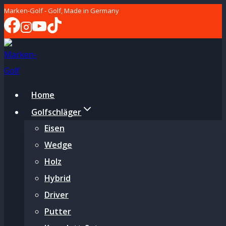
Zum
Marken-Golf - Golf, Made in Germany
Inhalt
springen
Home
Golfschläger
Eisen
Wedge
Holz
Hybrid
Driver
Putter