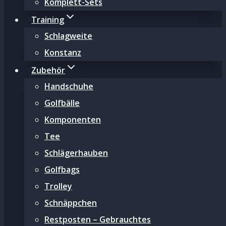
Komplett-Sets
Training
Schlagweite
Konstanz
Zubehör
Handschuhe
Golfbälle
Komponenten
Tee
Schlägerhauben
Golfbags
Trolley
Schnäppchen
Restposten – Gebrauchtes