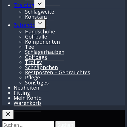
Untermenü
Training
umschalten
Schlagweite
Konstanz
Untermenü
Zubehör
umschalten
Handschuhe
Golfbälle
Komponenten
Tee
Schlägerhauben
Golfbags
Trolley
Schnäppchen
Restposten – Gebrauchtes
Pflege
Sonstiges
Neuheiten
Fitting
Mein Konto
Warenkorb
Suchen