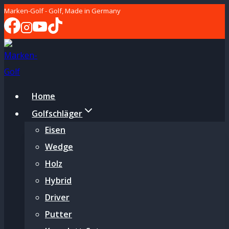
Zum
Marken-Golf - Golf, Made in Germany
Inhalt
springen
Home
Golfschläger
Eisen
Wedge
Holz
Hybrid
Driver
Putter