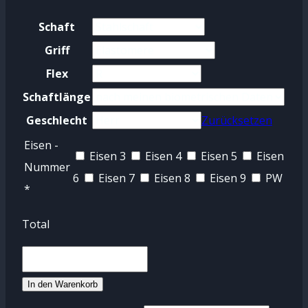
Schaft
Griff
Flex
Schaftlänge
Geschlecht
Zurücksetzen
Eisen -
Eisen 3
Eisen 4
Eisen 5
Eisen
Nummer
6
Eisen 7
Eisen 8
Eisen 9
PW
*
Total
Bagger
Vance
In den Warenkorb
Hohleisen