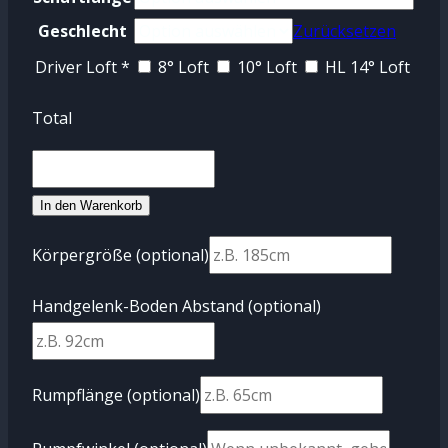
Geschlecht
Zurücksetzen
Driver Loft
*
8° Loft
10° Loft
HL 14° Loft
Total
Bagger
Vance
In den Warenkorb
Signature
Körpergröße
(optional)
Driver
Menge
Handgelenk-Boden Abstand
(optional)
Rumpflänge
(optional)