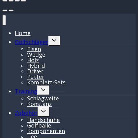
Home
Untermenü
Golfschläger
umschalten
Eisen
Wedge
Holz
Hybrid
Driver
Putter
Komplett-Sets
Untermenü
Training
umschalten
Schlagweite
Konstanz
Untermenü
Zubehör
umschalten
Handschuhe
Golfbälle
Komponenten
Tee