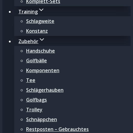
Komplett-Sets
Training
Schlagweite
Konstanz
Zubehör
Handschuhe
Golfbälle
Komponenten
Tee
Schlägerhauben
Golfbags
Trolley
Schnäppchen
Restposten – Gebrauchtes