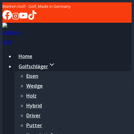
Zum
Marken-Golf - Golf, Made in Germany
Inhalt
springen
Home
Golfschläger
Eisen
Wedge
Holz
Hybrid
Driver
Putter