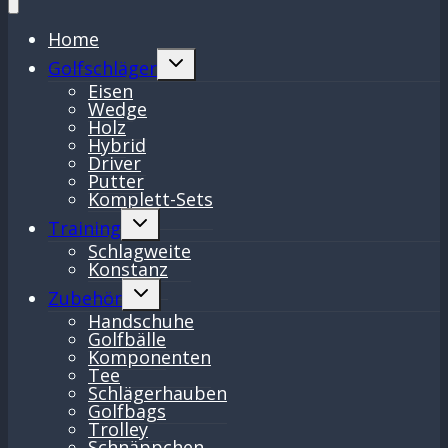
Home
Untermenü
Golfschläger
umschalten
Eisen
Wedge
Holz
Hybrid
Driver
Putter
Komplett-Sets
Untermenü
Training
umschalten
Schlagweite
Konstanz
Untermenü
Zubehör
umschalten
Handschuhe
Golfbälle
Komponenten
Tee
Schlägerhauben
Golfbags
Trolley
Schnäppchen