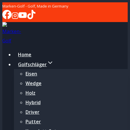
Zum
Marken-Golf - Golf, Made in Germany
Inhalt
springen
Home
Golfschläger
Eisen
Wedge
Holz
Hybrid
Driver
Putter