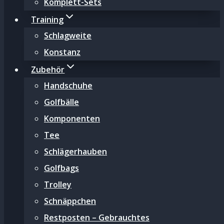
Komplett-Sets
Training
Schlagweite
Konstanz
Zubehör
Handschuhe
Golfbälle
Komponenten
Tee
Schlägerhauben
Golfbags
Trolley
Schnäppchen
Restposten – Gebrauchtes