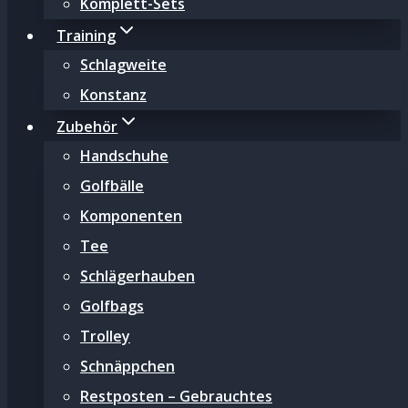
Komplett-Sets
Training
Schlagweite
Konstanz
Zubehör
Handschuhe
Golfbälle
Komponenten
Tee
Schlägerhauben
Golfbags
Trolley
Schnäppchen
Restposten – Gebrauchtes