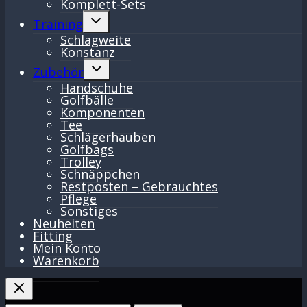
Komplett-Sets
Untermenü
Training
umschalten
Schlagweite
Konstanz
Untermenü
Zubehör
umschalten
Handschuhe
Golfbälle
Komponenten
Tee
Schlägerhauben
Golfbags
Trolley
Schnäppchen
Restposten – Gebrauchtes
Pflege
Sonstiges
Neuheiten
Fitting
Mein Konto
Warenkorb