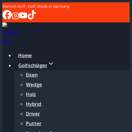
Zum
Marken-Golf - Golf, Made in Germany
Inhalt
springen
Home
Golfschläger
Eisen
Wedge
Holz
Hybrid
Driver
Putter