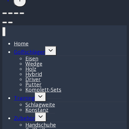
Home
Untermenü
Golfschläger
umschalten
Eisen
Wedge
Holz
Hybrid
Driver
Putter
Komplett-Sets
Untermenü
Training
umschalten
Schlagweite
Konstanz
Untermenü
Zubehör
umschalten
Handschuhe