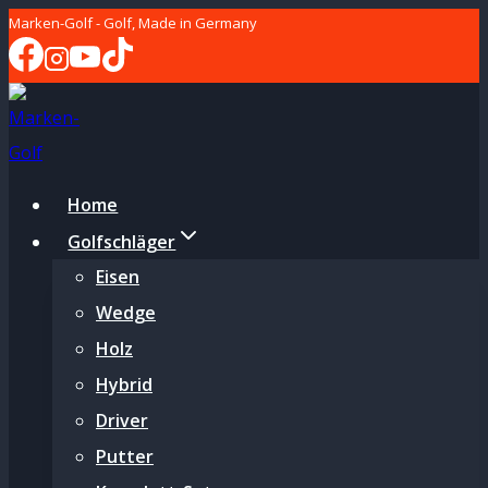
Zum
Marken-Golf - Golf, Made in Germany
Inhalt
springen
Home
Golfschläger
Eisen
Wedge
Holz
Hybrid
Driver
Putter