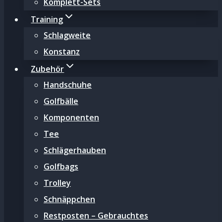
Komplett-Sets
Training
Schlagweite
Konstanz
Zubehör
Handschuhe
Golfbälle
Komponenten
Tee
Schlägerhauben
Golfbags
Trolley
Schnäppchen
Restposten – Gebrauchtes