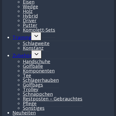
Eisen
Wedge
Holz
Hybrid
Driver
Putter
Komplett-Sets
Untermenü
Training
umschalten
Schlagweite
Konstanz
Untermenü
Zubehör
umschalten
Handschuhe
Golfbälle
Komponenten
Tee
Schlägerhauben
Golfbags
Trolley
Schnäppchen
Restposten – Gebrauchtes
Pflege
Sonstiges
Neuheiten