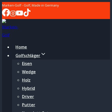
Zum
Marken-Golf - Golf, Made in Germany
Inhalt
springen
Home
Golfschläger
Eisen
Wedge
Holz
Hybrid
Driver
Putter