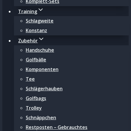
Komplett-Sets
Training
Schlagweite
Konstanz
Zubehör
Handschuhe
Golfbälle
Komponenten
Tee
Schlägerhauben
Golfbags
Trolley
Schnäppchen
Restposten – Gebrauchtes