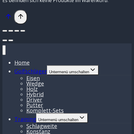
Es befinden sich keine Produkte im Warenkorb.
Home
Golfschläger
Untermenü umschalten
Eisen
Wedge
Holz
Hybrid
Driver
Putter
Komplett-Sets
Training
Untermenü umschalten
Schlagweite
Konstanz