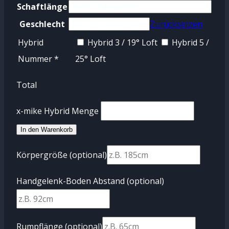
Schaftlänge
Geschlecht
Zurücksetzen
Hybrid
Hybrid 3 / 19° Loft
Hybrid 5 /
Nummer
*
25° Loft
Total
x-mike Hybrid Menge
In den Warenkorb
Körpergröße
(optional)
Handgelenk-Boden Abstand
(optional)
Rumpflänge
(optional)