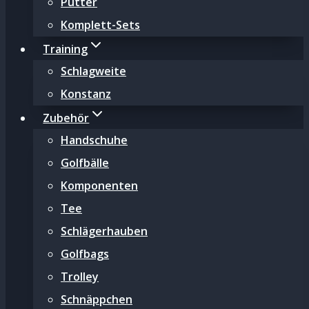
Putter
Komplett-Sets
Training
Schlagweite
Konstanz
Zubehör
Handschuhe
Golfbälle
Komponenten
Tee
Schlägerhauben
Golfbags
Trolley
Schnäppchen