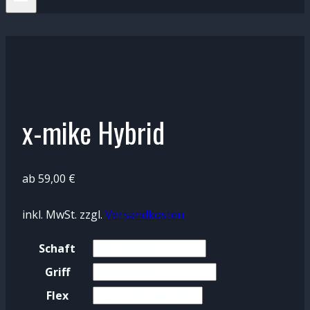
x-mike Hybrid
ab
59,00
€
inkl. MwSt.
zzgl.
Versandkosten
Schaft
Griff
Flex