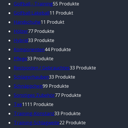
Golfball - Training
5
5 Produkte
Golfball Lakeball
1
1 Produkt
Handschuhe
1
1 Produkt
Hölzer
7
7 Produkte
Hybrid
3
3 Produkte
Komponenten
4
4 Produkte
Pflege
3
3 Produkte
Restposten / Gebrauchtes
3
3 Produkte
Schlägerhauben
3
3 Produkte
Schnäppchen
9
9 Produkte
Sonstiges Zubehör
7
7 Produkte
Tee
11
11 Produkte
Training-Konstanz
3
3 Produkte
Training-Schlagweite
2
2 Produkte