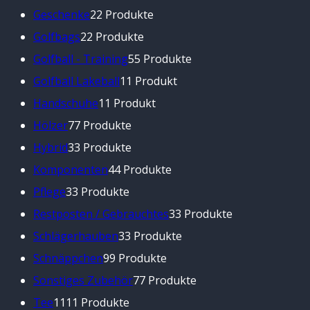
Geschenke
2
2 Produkte
Golfbags
2
2 Produkte
Golfball - Training
5
5 Produkte
Golfball Lakeball
1
1 Produkt
Handschuhe
1
1 Produkt
Hölzer
7
7 Produkte
Hybrid
3
3 Produkte
Komponenten
4
4 Produkte
Pflege
3
3 Produkte
Restposten / Gebrauchtes
3
3 Produkte
Schlägerhauben
3
3 Produkte
Schnäppchen
9
9 Produkte
Sonstiges Zubehör
7
7 Produkte
Tee
11
11 Produkte