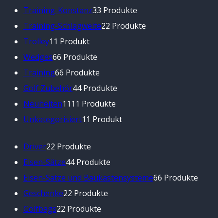
Training-Konstanz
3
3 Produkte
Training-Schlagweite
2
2 Produkte
Trolley
1
1 Produkt
Wedges
6
6 Produkte
Training
6
6 Produkte
Golf Zubehör
4
4 Produkte
Neuheiten
11
11 Produkte
Unkategorisiert
1
1 Produkt
Driver
2
2 Produkte
Eisen-Sätze
4
4 Produkte
Eisen-Sätze und Baukastensysteme
6
6 Produkte
Geschenke
2
2 Produkte
Golfbags
2
2 Produkte