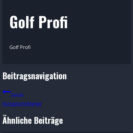
Golf Profi
Uncategorized
Von
12.
Golf Profi
Gregoradmin
Oktober
2023
Beitragsnavigation
Zurück
Fortgeschrittener
Ähnliche Beiträge