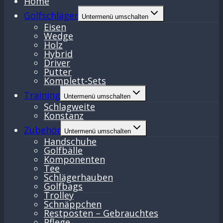
Home
Golfschläger
Untermenü umschalten
Eisen
Wedge
Holz
Hybrid
Driver
Putter
Komplett-Sets
Training
Untermenü umschalten
Schlagweite
Konstanz
Zubehör
Untermenü umschalten
Handschuhe
Golfbälle
Komponenten
Tee
Schlägerhauben
Golfbags
Trolley
Schnäppchen
Restposten – Gebrauchtes
Pflege