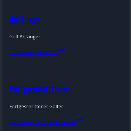
Anfänger
Uncategorized
Von
12.
Golf Anfänger
Gregoradmin
Oktober
Weiterlesen
Anfänger
2023
Fortgeschrittener
Uncategorized
Von
12.
Fortgeschrittener Golfer
Gregoradmin
Oktober
Weiterlesen
Fortgeschrittener
2023